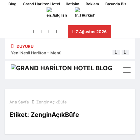
Blog
Grand Harilton Hotel
İletişim
Reklam
Basında Biz
English
Turkish
7 Ağustos 2026
DUYURU :
Yeni Nesil Harilton – Menü
Yeni 
Ana Sayfa
ZenginAçıkBüfe
Etiket:
ZenginAçıkBüfe