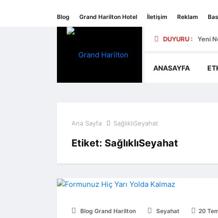
Blog
Grand Harilton Hotel
İletişim
Reklam
Bas
DUYURU :
Yeni Ne
ANASAYFA
ET
Ana Sayfa
SağlıklıSeyahat
Etiket:
SağlıklıSeyahat
Blog Grand Harilton
Seyahat
20 Te