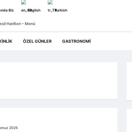
ında Biz
English
Turkish
sil Harilton – Menü
KINLIK
ÖZEL GÜNLER
GASTRONOMI
mmuz 2025