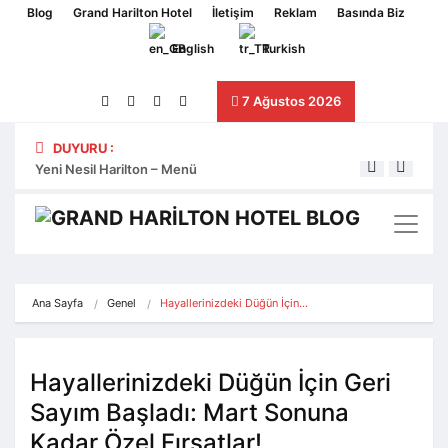
Blog
Grand Harilton Hotel
İletişim
Reklam
Basında Biz
English
Turkish
7 Ağustos 2026
DUYURU :
Yeni Nesil Harilton – Menü
Yeni 
Ana Sayfa
Genel
Hayallerinizdeki Düğün İçin…
Hayallerinizdeki Düğün İçin Geri
Sayım Başladı: Mart Sonuna
Kadar Özel Fırsatlar!