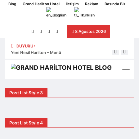
Blog
Grand Harilton Hotel
İletişim
Reklam
Basında Biz
English
Turkish
8 Ağustos 2026
DUYURU :
Yeni Nesil Harilton – Menü
Yeni 
Post List Style 3
Post List Style 4